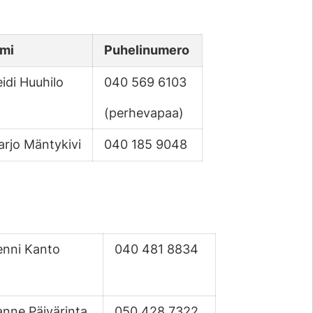
imi
Puhelinumero
idi Huuhilo
040 569 6103
(perhevapaa)
rjo Mäntykivi
040 185 9048
enni Kanto
040 481 8834
anne Päivärinta
050 428 7322