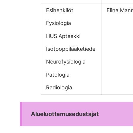
Esihenkilöt
Elina Man
Fysiologia
HUS Apteekki
Isotooppilääketiede
Neurofysiologia
Patologia
Radiologia
Alueluottamusedustajat