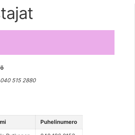
tajat
rö
o 040 515 2880
imi
Puhelinumero