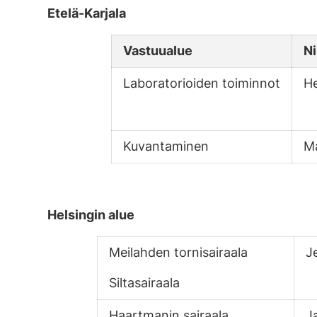
Etelä-Karjala
Vastuualue
N
Laboratorioiden toiminnot
He
Kuvantaminen
Ma
Helsingin alue
Meilahden tornisairaala
J
Siltasairaala
Haartmanin sairaala
J