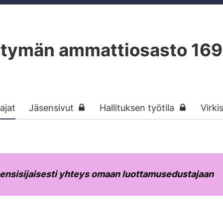
tymän ammattiosasto 169
ajat
Jäsensivut
Hallituksen työtila
Virki
 ensisijaisesti yhteys omaan luottamusedustajaan