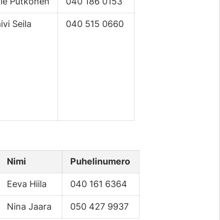
lle Putkonen
040 186 0153
ivi Seila
040 515 0660
Nimi
Puhelinumero
Eeva Hiila
040 161 6364
Nina Jaara
050 427 9937