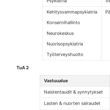
Psykiatria
Vi
Kehitysvammapsykiatria
Pä
Konsernihallinto
Neurokeskus
Nuorisopsykiatria
Työterveyshuolto
TuA 2
Vastuualue
Naistentaudit & synnytykset
Lasten & nuorten sairaudet