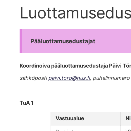
Luottamusedus
Pääluottamusedustajat
Koordinoiva pääluottamusedustaja Päivi Tö
sähköposti
paivi.toro@hus.fi
, puhelinnumer
TuA 1
Vastuualue
N