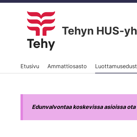
Siirry
sivun
sisältöön
Tehyn HUS-yh
Etusivu
Ammattiosasto
Luottamusedust
Edunvalvontaa koskevissa asioissa ota