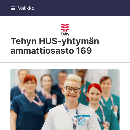
Siirry
Valikko
sivun
sisältöön
Tehyn HUS-yhtymän
ammattiosasto 169