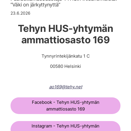
”Väki on järkyttynyttä”
23.6.2026
Tehyn HUS-yhtymän
ammattiosasto 169
Tynnyrintekijänkatu 1 C
00580 Helsinki
ao169@tehy.net
Facebook - Tehyn HUS-yhtymän
ammattiosasto 169
Instagram - Tehyn HUS-yhtymän